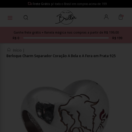
Frete Grátis
p/ todo o Brasil em compras acima de 199
Ganhe frete grátis + flanela mágica nas compras a partir de R$ 199,00
R$ 0
R$ 199
Início
|
Berloque Charm Separador Coração A Bela e A Fera em Prata 925