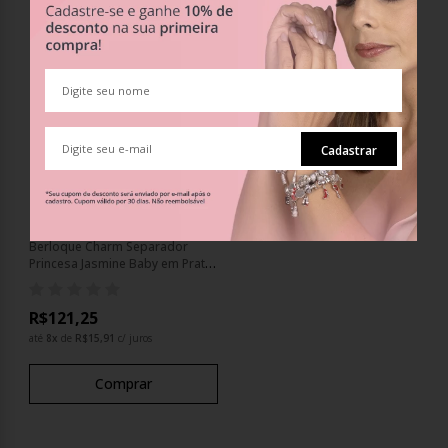
Cadastrar
Berloque Charm Separador
Princesa Jasmine Baby em Prata
925
R$121,25
até
8
x
de
R$15,91
c/ juros
Comprar