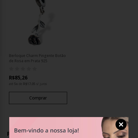
Berloque Charm Pingente Botão
de Rosa em Prata 925
R$85,26
até
5
x
de
R$17,05
s/ juros
Comprar
Produtos Relacionados