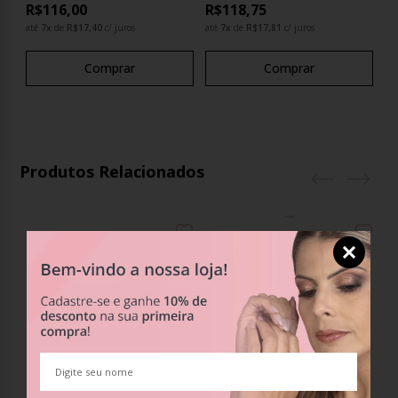
R$116,00
R$118,75
até
7
x
de
R$17,40
c/ juros
até
7
x
de
R$17,81
c/ juros
Comprar
Comprar
Produtos Relacionados