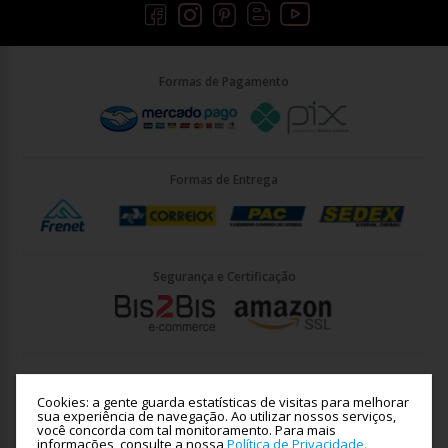
Formas de Pagamento
Formas de Entrega
Segurança e Certificação
Briller Importacao LTDA - CNPJ: 33.090.578/0001-35 | Rua Vigário
João José Rodrigues 21, Jundiaí - SP - CEP: 13201-001
Cookies: a gente guarda estatísticas de visitas para melhorar
sua experiência de navegação. Ao utilizar nossos serviços,
você concorda com tal monitoramento.
Para mais
informações, consulte a nossa
Política de Privacidade.