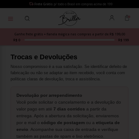
Frete Grátis
p/ todo o Brasil em compras acima de 199
Ganhe frete grátis + flanela mágica nas compras a partir de R$ 199,00
R$ 0
R$ 199
Trocas e Devoluções
Nosso compromisso é a sua satisfação. Se identificar defeito de
fabricação ou não se adaptar ao item recebido, você conta com
políticas claras de devolução, troca e assistência.
Devolução por arrependimento
Você pode solicitar o cancelamento e a devolução do
valor pago em até
7 dias corridos
a partir da
entrega. Após a abertura da solicitação, enviaremos
por e mail o
código de postagem
ou a
etiqueta de
envio
. Acompanhe sua caixa de entrada e verifique
também as pastas de spam e lixo eletrônico.