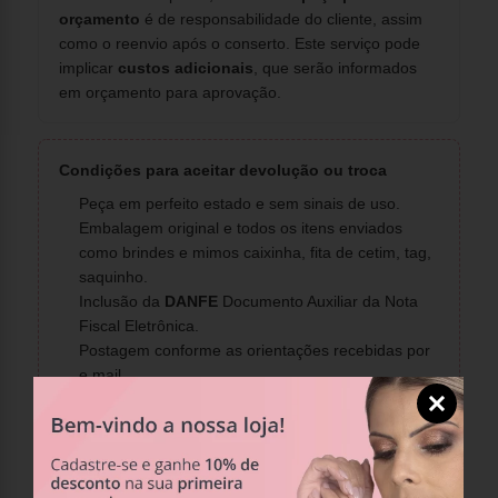
orçamento
é de responsabilidade do cliente, assim
como o reenvio após o conserto. Este serviço pode
implicar
custos adicionais
, que serão informados
em orçamento para aprovação.
Condições para aceitar devolução ou troca
Peça em perfeito estado e sem sinais de uso.
Embalagem original e todos os itens enviados
como brindes e mimos caixinha, fita de cetim, tag,
saquinho.
Inclusão da
DANFE
Documento Auxiliar da Nota
Fiscal Eletrônica.
Postagem conforme as orientações recebidas por
e mail.
Como solicitar
Acesse sua conta e localize o pedido.