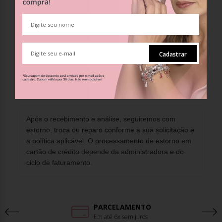
Solicite troca, devolução ou assistência e descreva
o motivo.
Aguarde o e mail com o código de postagem ou a
etiqueta de envio.
Embale a peça conforme as condições gerais e
Cadastrar
poste dentro do prazo informado.
Acessar minha conta
Falar com o atendimento
Após o recebimento e análise, seguiremos com
estorno, troca ou reparo conforme a sua solicitação e
a política aplicável. O processamento de estorno em
cartão de crédito depende da administradora e do
ciclo de faturamento.
PARCELAMENTO
Em até 6x sem juros