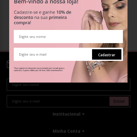
CLUBE DE VANTAGENS
Ganhe pontos e troque por desconto
BERLOQUES EM PRATA 925
Compatíveis com todas as pulseiras
FRETE GRÁTIS
Compras acima de R$199
PRIMEIRA COMPRA
Cadastre-se e ganhe 10%off
Cadastrar
Cadastre-se em nossa
Newsletter!
Enviar
Institucional
Minha Conta