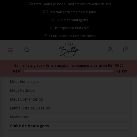
Frete Grátis
p/ todo o Brasil em compras acima de 199
Parcelamento
em até 6x s/ juros
Clube de Vantagens
Berloques em
Prata 925
Primeira compra
com Desconto
MEU PAINEL
Geral
Ganhe frete grátis + flanela mágica nas compras a partir de R$ 199,00
R$ 0
R$ 199
Dados de Acesso
Meus Endereços
Meus Pedidos
Meus Comentários
Minha Lista de Desejos
Newsletter
Clube de Vantagens