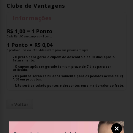
Clube de Vantagens
Informações
R$ 1,00 = 1 Ponto
Cada R$ 1,00 em compras = 1 ponto
1 Ponto = R$ 0,04
1 ponto equivale a R$ 0,04 de crédito para sua próxima compra
- O prazo para gerar o cupom de desconto é de 60 dias após o
faturamento.
- O cupom após ser gerado tem um prazo de 7 dias para ser
utilizado.
- Os pontos serão calculados somente para os pedidos acima de R$
1,00 em produtos.
- Não será calculado pontos e descontos em cima do valor do frete.
Voltar
«
PARCELAMENTO
Em até 6x sem juros