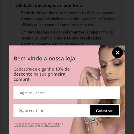
Validade, devoluções e auditoria
Período de validade
: toda promoção é válida apenas
durante o período indicado no site, nas comunicações
oficiais ou enquanto durarem os estoques.
Em
devoluções ou cancelamentos
(arrependimento),
benefícios promocionais
não são reaplicados
automaticamente em novos pedidos.
A Mundo Briller se reserva o direito de
auditar o uso de
cupons
e cancelar pedidos em casos de uso indevido,
fraude ou violação das regras.
Dicas para aproveitar melhor
Antes de concluir, revise o carrinho e confira se o
cupom
e
as
condições de frete
foram aplicados como esperado.
Em caso de dúvidas, nossa equipe está à disposição.
Cadastrar
Ver Ofertas Atuais
Conhecer o Clube de Vantagens