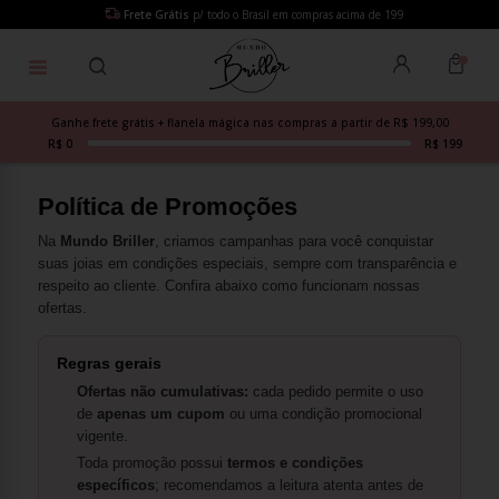
Frete Grátis
p/ todo o Brasil em compras acima de 199
Ganhe frete grátis + flanela mágica nas compras a partir de R$ 199,00
R$ 0
R$ 199
Política de Promoções
Na
Mundo Briller
, criamos campanhas para você conquistar
suas joias em condições especiais, sempre com transparência e
respeito ao cliente. Confira abaixo como funcionam nossas
ofertas.
Regras gerais
Ofertas não cumulativas:
cada pedido permite o uso
de
apenas um cupom
ou uma condição promocional
vigente.
Toda promoção possui
termos e condições
específicos
; recomendamos a leitura atenta antes de