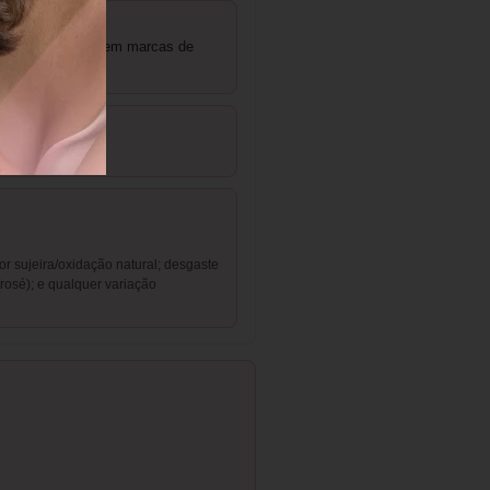
e estar intacta, sem marcas de
 sujeira/oxidação natural; desgaste
osé); e qualquer variação