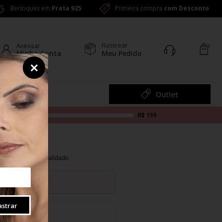
Berloques em
Prata 925
Primeira compra
com Desconto
Rastrear
Acessar
Minha Conta
Meu Pedido
Colar
Outlet
R$ 199
utêntica e de qualidade.
strar