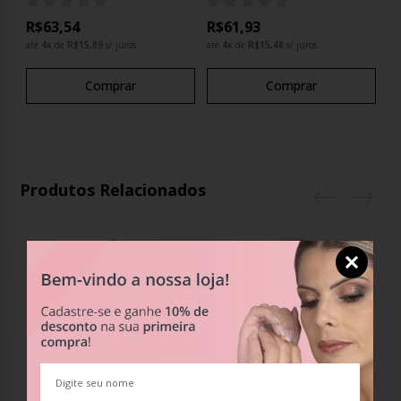
R$63,54
R$61,93
até
4
x
de
R$15,89
s/ juros
até
4
x
de
R$15,48
s/ juros
Comprar
Comprar
Produtos Relacionados