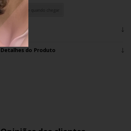
Avise-me quando chegar
Descrição
Detalhes do Produto