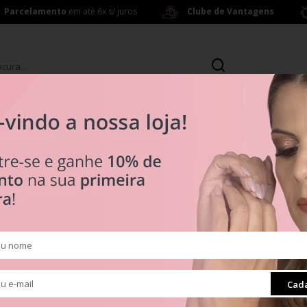
Parcelamento
em até 6x s/ juros
Clube de Vantagens
s
Brincos
ras a partir de R$ 199,00
R$ 0
Tipos
Clipes
Muranos
Pingentes
ra
Radiante
Cada
Separadores