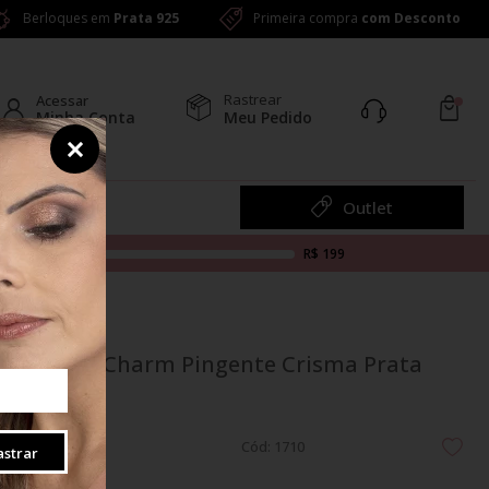
Berloques em
Prata 925
Primeira compra
com Desconto
Rastrear
Acessar
Minha Conta
Meu Pedido
Colar
Outlet
R$ 199
Berloque Charm Pingente Crisma Prata
925
Cód: 1710
strar