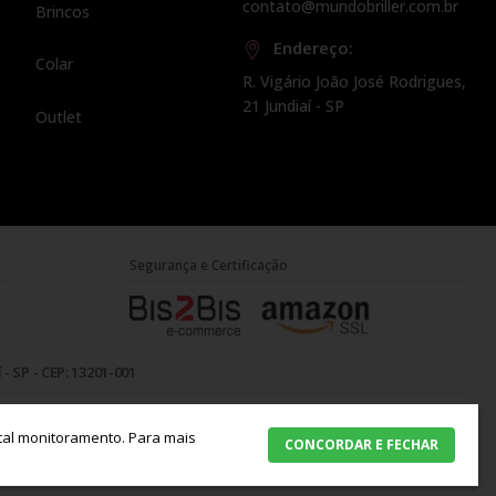
contato@mundobriller.com.br
Brincos
Endereço:
Colar
R. Vigário João José Rodrigues,
21 Jundiaí - SP
Outlet
Segurança e Certificação
- SP - CEP: 13201-001
 tal monitoramento.
Para mais
CONCORDAR E FECHAR