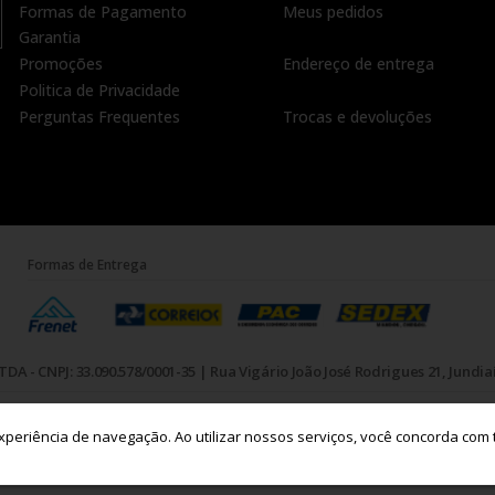
Formas de Pagamento
Meus pedidos
Garantia
Promoções
Endereço de entrega
Politica de Privacidade
Perguntas Frequentes
Trocas e devoluções
Formas de Entrega
TDA - CNPJ: 33.090.578/0001-35 | Rua Vigário João José Rodrigues 21, Jundiaí 
experiência de navegação. Ao utilizar nossos serviços, você concorda com
Crie sua loja virtual
com a melhor empresa de e-commerce do Brasil.