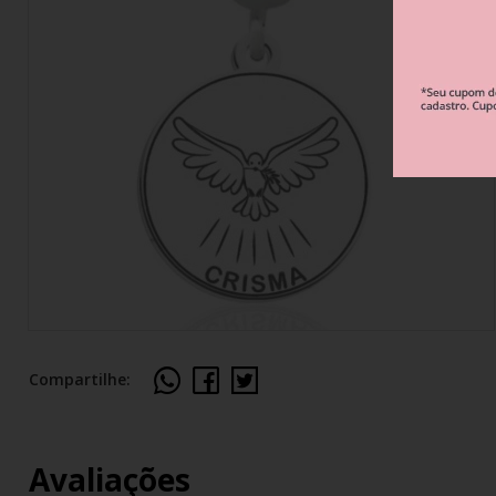
Berloque Esportes e Hobbies
Berloque Viagem
Berloque Família 
Berloque Verão
Berloque Flores e Natureza
Compartilhe:
Avaliações