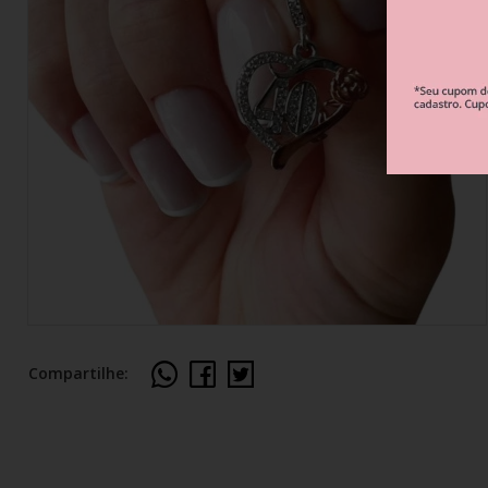
Berloque Esportes e Hobbies
Berloque Viagem
Berloque Família 
Berloque Verão
Berloque Flores e Natureza
Compartilhe: