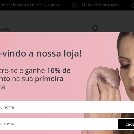
Parcelamento
em até 6x s/ juros
Clube de Vantagens
s
Brincos
ras a partir de R$ 199,00
R$ 0
Tipos
ata 925
Clipes
Muranos
Pingentes
ra
Radiante
Cada
Separadores