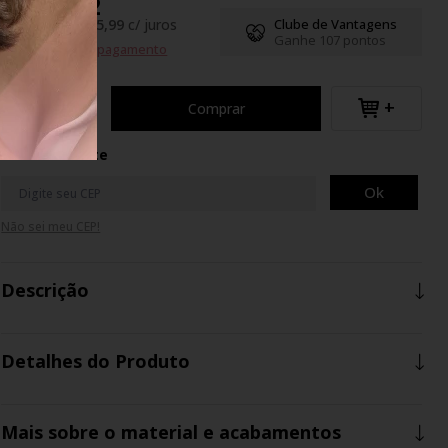
R$106,62
até
7
x
de
R$ 15,99
c/ juros
Clube de Vantagens
Ganhe 107 pontos
Formas de pagamento
+
Comprar
Calcule o Frete
Ok
Não sei meu CEP!
Descrição
Detalhes do Produto
Mais sobre o material e acabamentos