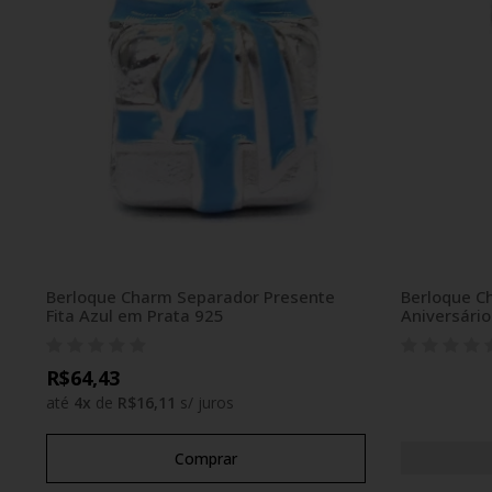
Berloque Charm Separador Presente
Berloque C
Fita Azul em Prata 925
Aniversári
R$64,43
até
4
x
de
R$16,11
s/ juros
Comprar