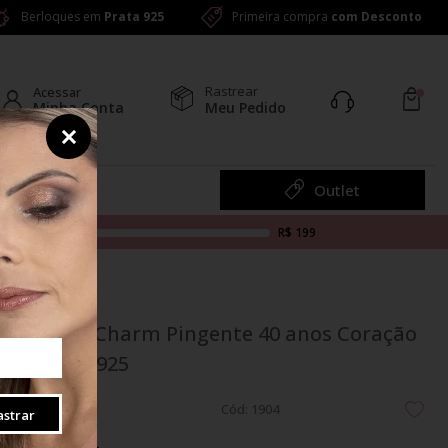
Berloques em
Prata 925
Primeira compra
com Desconto
Rastrear
Acessar
Minha Conta
Meu Pedido
Colar
Outlet
R$ 199
Berloque Charm Pingente 40 anos Coração
em Prata 925
Cód: 1904
strar