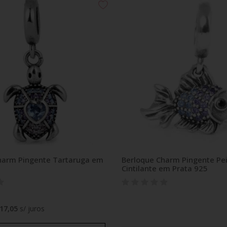
harm Pingente Tartaruga em
Berloque Charm Pingente Pe
Cintilante em Prata 925
17,05
s/ juros