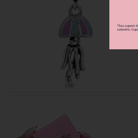
Berloque Esportes e Hobbies
Berloque Viagem
Berloque Família 
Berloque Verão
Berloque Flores e Natureza