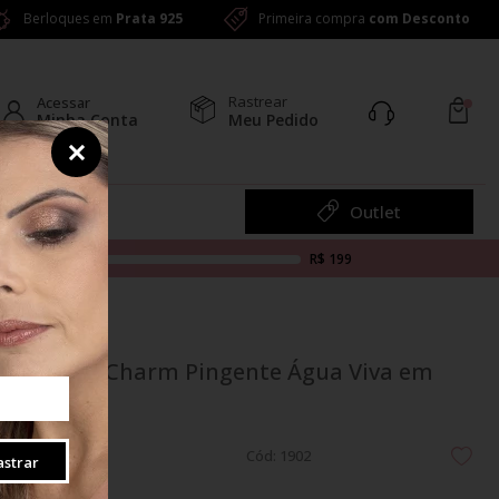
Berloques em
Prata 925
Primeira compra
com Desconto
Rastrear
Acessar
Minha Conta
Meu Pedido
Colar
Outlet
R$ 199
Berloque Charm Pingente Água Viva em
Prata 925
Cód: 1902
strar