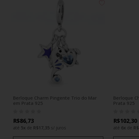
Berloque Charm Pingente Trio do Mar
Berloque C
em Prata 925
Prata 925
R$86,73
R$102,30
até
5
x
de
R$17,35
s/ juros
até
6
x
de
R$