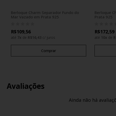
Berloque Charm Separador Fundo do
Berloque C
Mar Vazado em Prata 925
Prata 925
R$109,56
R$172,59
até
7
x
de
R$16,43
c/ juros
até
10
x
de
R
Comprar
Avaliações
Ainda não há avaliaç