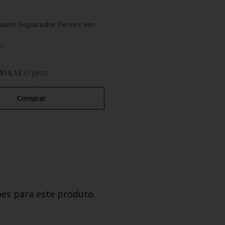
harm Separador Peixes em
$18,12
c/ juros
Comprar
ões para este produto.