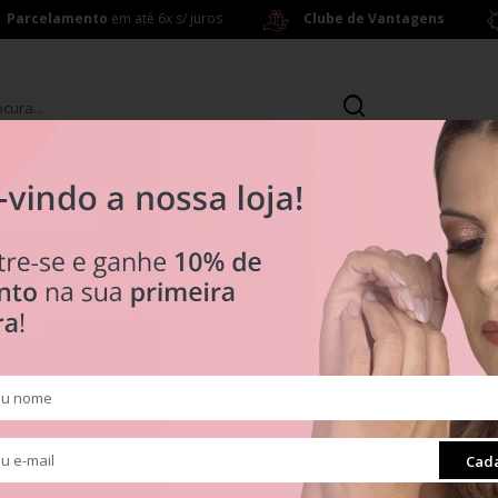
Parcelamento
em até 6x s/ juros
Clube de Vantagens
s
Brincos
ras a partir de R$ 199,00
R$ 0
Tipos
5
Clipes
Muranos
Pingentes
ra
Radiante
Cada
Separadores