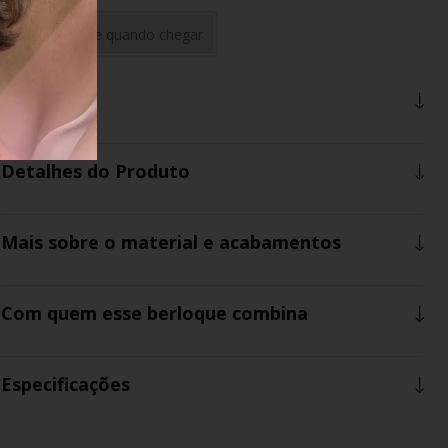
Avise-me quando chegar
Descrição
Detalhes do Produto
Mais sobre o material e acabamentos
Com quem esse berloque combina
Especificações