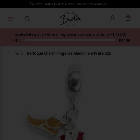
Frete Grátis
p/ todo o Brasil em compras acima de 199
Ganhe frete grátis + flanela mágica nas compras a partir de R$ 199,00
R$ 0
R$ 199
Início
|
Berloque Charm Pingente Aladdin em Prata 925