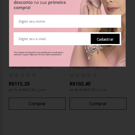
Cadastrar
Berloque Charm Separador
Berloque Charm Separador
Carruagem em Prata 925
Princesa em Prata 925
R$115,20
R$103,40
até
7
x
de
R$17,28
c/ juros
até
6
x
de
R$17,23
s/ juros
Comprar
Comprar