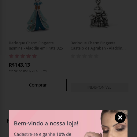
Berloque Charm Pingente
Berloque Charm Pingente
Jasmine - Aladdin em Prata 925
Castelo de Agrabah - Aladdin
Prata 925
R$143,13
até
9
x
de
R$16,70
c/ juros
Comprar
INDISPONÍVEL
Produtos Relacionados