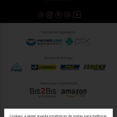
Formas de Pagamento
Formas de Entrega
Segurança e Certificação
Briller Importacao LTDA - CNPJ: 33.090.578/0001-35 | Rua Vigário
João José Rodrigues 21, Jundiaí - SP - CEP: 13201-001
Cookies: a gente guarda estatísticas de visitas para melhorar