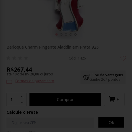
Berloque Charm Pingente Aladdin em Prata 925
Cód: 1426
R$267,44
até
10
x
de
R$ 28,08
c/ juros
Clube de Vantagens
Ganhe 267 pontos
Formas de pagamento
+
Comprar
Calcule o Frete
Ok