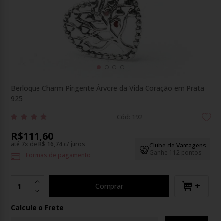
Berloque Charm Pingente Árvore da Vida Coração em Prata
925
Cód: 192
R$111,60
até
7
x
de
R$ 16,74
c/ juros
Clube de Vantagens
Ganhe 112 pontos
Formas de pagamento
+
Comprar
Calcule o Frete