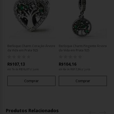
Berloque Charm Coração Árvore
Berloque Charm Pingente Árvore
Be
da Vida em Prata 925
da Vida em Prata 925
Ár
R$107,13
R$104,16
R
até
7
x
de
R$16,07
c/ juros
até
6
x
de
R$17,36
s/ juros
at
Comprar
Comprar
Produtos Relacionados