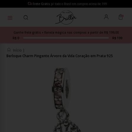
Frete Grátis
p/ todo o Brasil em compras acima de 199
Ganhe frete grátis + flanela mágica nas compras a partir de R$ 199,00
R$ 0
R$ 199
Início
|
Berloque Charm Pingente Árvore da Vida Coração em Prata 925