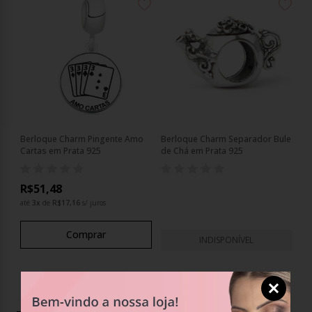
Berloque Charm Pingente Amo
Berloque Charm Separador Bule
Cartas em Prata 925
de Chá em Prata 925
R$51,48
até
3
x
de
R$17,16
s/ juros
Comprar
INDISPONÍVEL