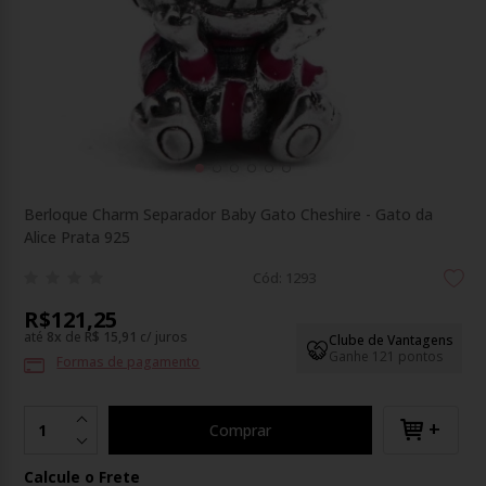
Berloque Charm Separador Baby Gato Cheshire - Gato da
Alice Prata 925
Cód: 1293
R$121,25
até
8
x
de
R$ 15,91
c/ juros
Clube de Vantagens
Ganhe 121 pontos
Formas de pagamento
+
Comprar
Calcule o Frete