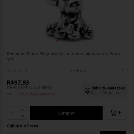
Berloque Charm Pingente Cachorrinho Labrador em Prata
925
Cód: 811
R$97,93
até
6
x
de
R$ 16,32
s/ juros
Clube de Vantagens
Ganhe 98 pontos
Formas de pagamento
+
Comprar
Calcule o Frete