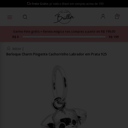
Frete Grátis
p/ todo o Brasil em compras acima de 199
Ganhe frete grátis + flanela mágica nas compras a partir de R$ 199,00
R$ 0
R$ 199
Início
|
Berloque Charm Pingente Cachorrinho Labrador em Prata 925