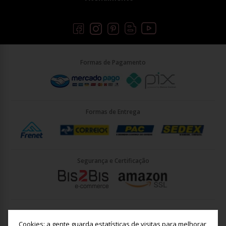
Formas de Pagamento
Formas de Entrega
Segurança e Certificação
Briller Importacao LTDA - CNPJ: 33.090.578/0001-35 | Rua Vigário
João José Rodrigues 21, Jundiaí - SP - CEP: 13201-001
Cookies: a gente guarda estatísticas de visitas para melhorar