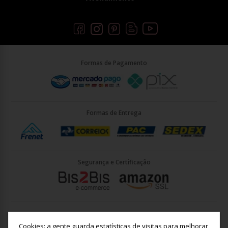
Formas de Pagamento
Formas de Entrega
Segurança e Certificação
Briller Importacao LTDA - CNPJ: 33.090.578/0001-35 | Rua Vigário
João José Rodrigues 21, Jundiaí - SP - CEP: 13201-001
Cookies: a gente guarda estatísticas de visitas para melhorar