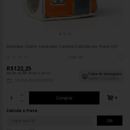
Berloque Charm Separador Casinha Colorida em Prata 925
Cód: 797
R$122,25
até
8
x
de
R$ 16,05
c/ juros
Clube de Vantagens
Ganhe 122 pontos
Formas de pagamento
+
Comprar
Calcule o Frete
Ok