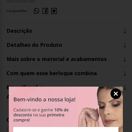
Não sei meu CEP!
Compartilhe:
Descrição
Detalhes do Produto
Mais sobre o material e acabamentos
Com quem esse berloque combina
Especificações
Avaliações
Ainda não há avaliações para este produto.
Opiniões dos clientes
0
%
Recomendam este produto