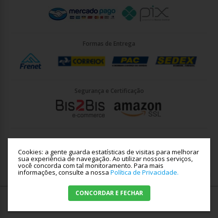
Formas de Entrega
Segurança e Certificação
Briller Importacao LTDA - CNPJ: 33.090.578/0001-35 | Rua Vigário
João José Rodrigues 21, Jundiaí - SP - CEP: 13201-001
Cookies: a gente guarda estatísticas de visitas para melhorar
sua experiência de navegação. Ao utilizar nossos serviços,
você concorda com tal monitoramento.
Para mais
informações, consulte a nossa
Política de Privacidade.
Crie sua loja virtual
com a melhor empresa de e-commerce do
CONCORDAR E FECHAR
R$181,36
Brasil.
Comprar
até
10
x
de
R$19,04
c/ juros