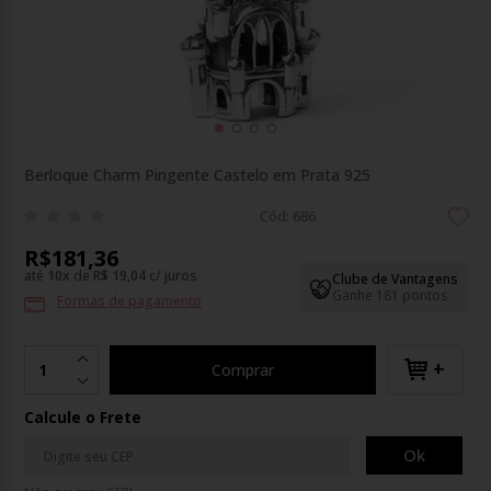
Berloque Charm Pingente Castelo em Prata 925
Cód: 686
R$181,36
até
10
x
de
R$ 19,04
c/ juros
Clube de Vantagens
Ganhe 181 pontos
Formas de pagamento
+
Comprar
Calcule o Frete
Ok