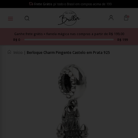
Frete Grátis
p/ todo o Brasil em compras acima de 199
Ganhe frete grátis + flanela mágica nas compras a partir de R$ 199,00
R$ 0
R$ 199
Início
|
Berloque Charm Pingente Castelo em Prata 925