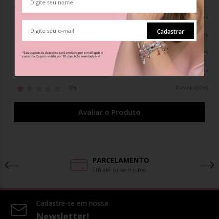
0%
0 avaliações
Cadastrar
0%
0 avaliações
0%
0 avaliações
0%
0 avaliações
0%
0 avaliações
Avaliar o Produto
PARCELAMENTO
Em até 6x sem juros
Cadastre-se em nossa
Newsletter!