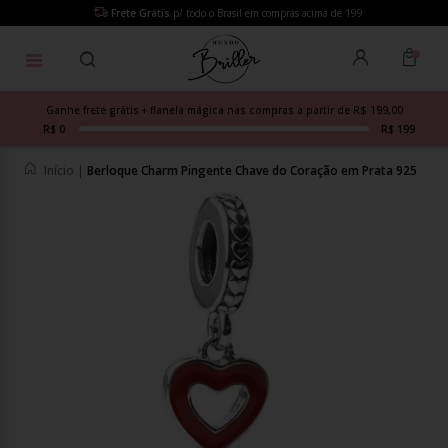
Frete Grátis
p/ todo o Brasil em compras acima de 199
Ganhe frete grátis + flanela mágica nas compras a partir de R$ 199,00
R$ 0
R$ 199
Início
|
Berloque Charm Pingente Chave do Coração em Prata 925