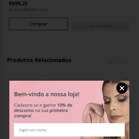
R$99,25
até
6
x
de
R$16,54
s/ juros
Comprar
INDISPONÍVEL
Produtos Relacionados