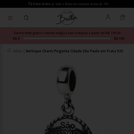
Frete Grátis
p/ todo o Brasil em compras acima de 199
Ganhe frete grátis + flanela mágica nas compras a partir de R$ 199,00
R$ 0
R$ 199
Início
|
Berloque Charm Pingente Cidade São Paulo em Prata 925