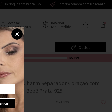
Berloques em
Prata 925
Primeira compra
com Desconto
Rastrear
Acessar
Minha Conta
Meu Pedido
Colar
Outlet
R$ 199
Berloque Charm Separador Coração com
Pezinhos - Bebê Prata 925
Cód: 829
strar