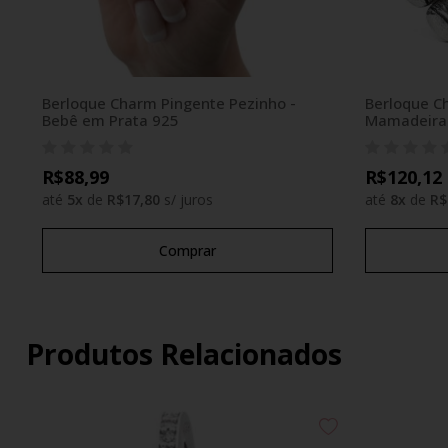
Berloque Charm Pingente Pezinho -
Berloque C
Bebê em Prata 925
Mamadeira 
R$88,99
R$120,12
até
5
x
de
R$17,80
s/ juros
até
8
x
de
R$
Comprar
Produtos Relacionados