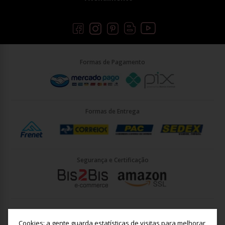
Formas de Pagamento
Formas de Entrega
Segurança e Certificação
Briller Importacao LTDA - CNPJ: 33.090.578/0001-35 | Rua Vigário
João José Rodrigues 21, Jundiaí - SP - CEP: 13201-001
Cookies: a gente guarda estatísticas de visitas para melhorar