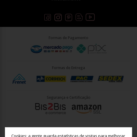
Formas de Pagamento
Formas de Entrega
Segurança e Certificação
Briller Importacao LTDA - CNPJ: 33.090.578/0001-35 | Rua Vigário
João José Rodrigues 21, Jundiaí - SP - CEP: 13201-001
Cookies: a gente guarda estatísticas de visitas para melhorar