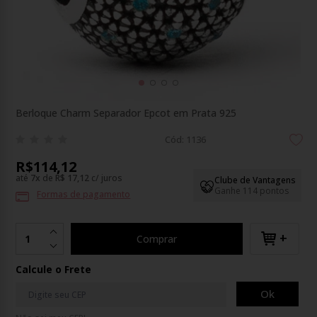
Berloque Charm Separador Epcot em Prata 925
Cód: 1136
R$114,12
até
7
x
de
R$ 17,12
c/ juros
Clube de Vantagens
Ganhe 114 pontos
Formas de pagamento
+
Comprar
Calcule o Frete
Ok