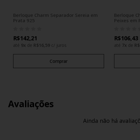
Berloque Charm Separador Sereia em
Berloque C
Prata 925
Peixes em 
R$142,21
R$106,43
até
9
x
de
R$16,59
c/ juros
até
7
x
de
R$
Comprar
Avaliações
Ainda não há avaliaç