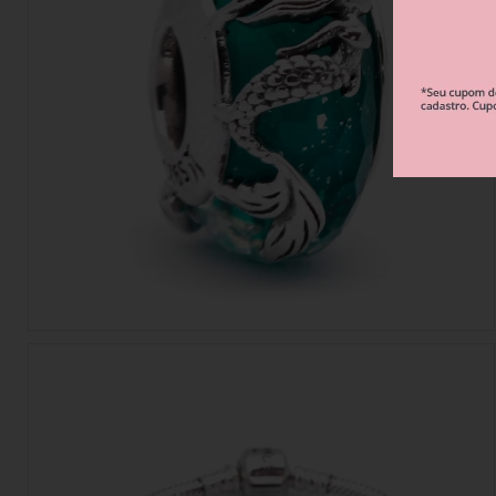
Berloque Esportes e Hobbies
Berloque Viagem
Berloque Família 
Berloque Verão
Berloque Flores e Natureza