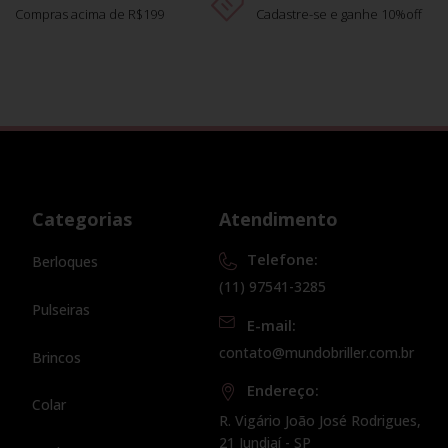
Compras acima de R$199
Cadastre-se e ganhe 10%off
Categorias
Atendimento
Telefone:
Berloques
(11) 97541-3285
Pulseiras
E-mail:
contato@mundobriller.com.br
Brincos
Endereço:
Colar
R. Vigário João José Rodrigues,
21 Jundiaí - SP