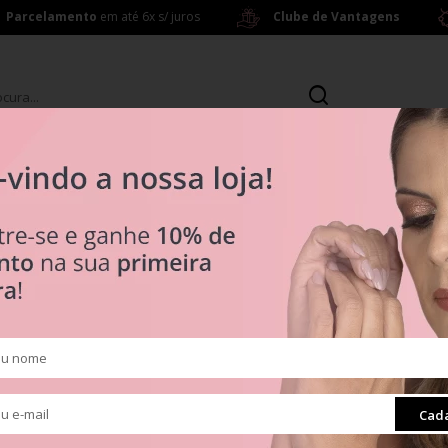
Parcelamento
em até 6x s/ juros
Clube de Vantagens
s
Brincos
ras a partir de R$ 199,00
R$ 0
Tipos
em Prata 925
Clipes
Muranos
Pingentes
ra
Radiante
Cada
Separadores