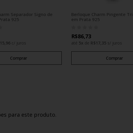
harm Separador Signo de
Berloque Charm Pingente Tr
Prata 925
em Prata 925
R$86,73
15,96
c/ juros
até
5
x
de
R$17,35
s/ juros
Comprar
Comprar
ões para este produto.