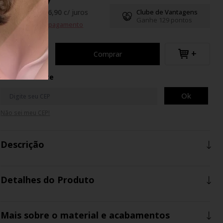
R$128,77
até
8
x
de
R$ 16,90
c/ juros
Clube de Vantagens
Ganhe 129 pontos
Formas de pagamento
+
Comprar
Calcule o Frete
Ok
Não sei meu CEP!
Descrição
Detalhes do Produto
Mais sobre o material e acabamentos