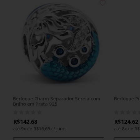
Berloque Charm Separador Sereia com
Berloque P
Brilho em Prata 925
R$142,68
R$124,62
até
9
x
de
R$16,65
c/ juros
até
8
x
de
R$