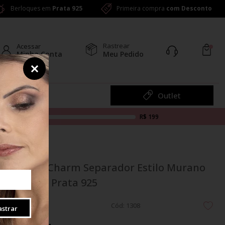
Berloques em
Prata 925
Primeira compra
com Desconto
Rastrear
Acessar
Minha Conta
Meu Pedido
Colar
Outlet
R$ 199
Berloque Charm Separador Estilo Murano
Sereia em Prata 925
Cód: 1308
strar