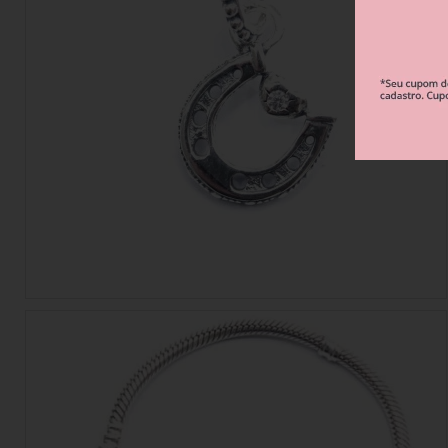
Berloque Esportes e Hobbies
Berloque Viagem
Berloque Família 
Berloque Verão
Berloque Flores e Natureza