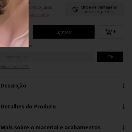
R$118,55
até
7
x
de
R$ 17,78
c/ juros
Clube de Vantagens
Ganhe 119 pontos
Formas de pagamento
+
Comprar
Calcule o Frete
Ok
Não sei meu CEP!
Descrição
Detalhes do Produto
Mais sobre o material e acabamentos