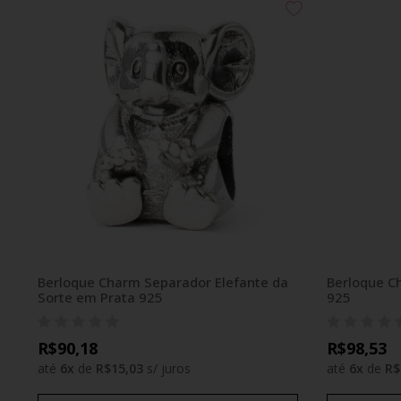
Berloque Charm Separador Elefante da
Berloque C
Sorte em Prata 925
925
R$90,18
R$98,53
até
6
x
de
R$15,03
s/ juros
até
6
x
de
R$