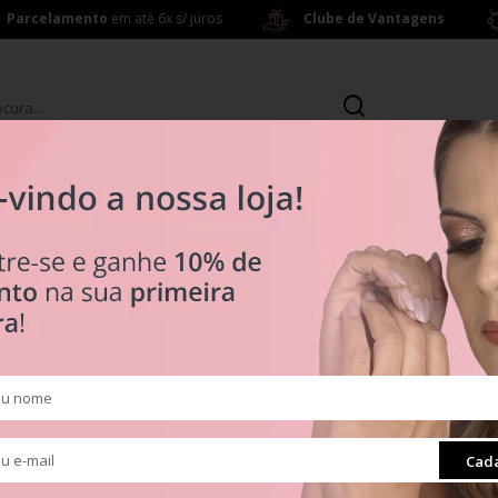
Parcelamento
em até 6x s/ juros
Clube de Vantagens
s
Brincos
ras a partir de R$ 199,00
R$ 0
Tipos
Prata 925
Clipes
Muranos
Pingentes
ra
Radiante
Cada
Separadores