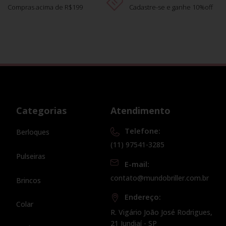
Compras acima de R$199
Cadastre-se e ganhe 10%off
Categorias
Atendimento
Telefone:
Berloques
(11) 97541-3285
Pulseiras
E-mail:
contato@mundobriller.com.br
Brincos
Endereço:
Colar
R. Vigário João José Rodrigues,
21 Jundiaí - SP