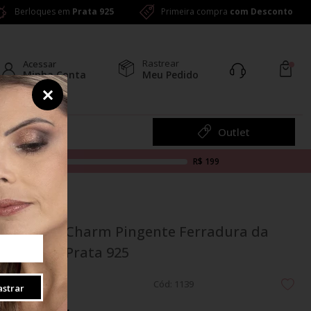
Berloques em
Prata 925
Primeira compra
com Desconto
Rastrear
Acessar
Minha Conta
Meu Pedido
Colar
Outlet
R$ 199
Berloque Charm Pingente Ferradura da
Sorte em Prata 925
Cód: 1139
strar