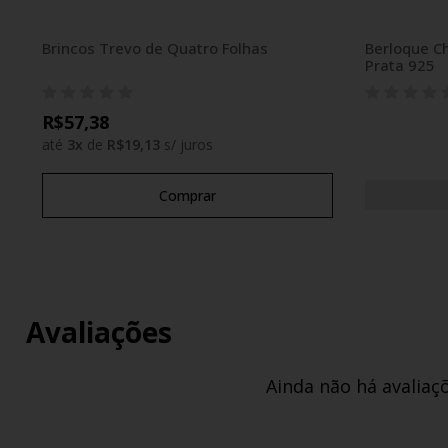
Brincos Trevo de Quatro Folhas
Berloque C
Prata 925
R$57,38
até
3
x
de
R$19,13
s/ juros
Comprar
Avaliações
Ainda não há avaliaç