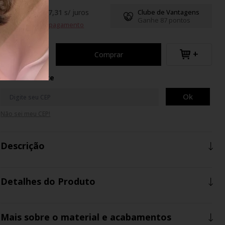
R$86,53
até
5
x
de
R$ 17,31
s/ juros
Clube de Vantagens
Ganhe 87 pontos
Formas de pagamento
+
Comprar
Calcule o Frete
Ok
Não sei meu CEP!
Descrição
Detalhes do Produto
Mais sobre o material e acabamentos