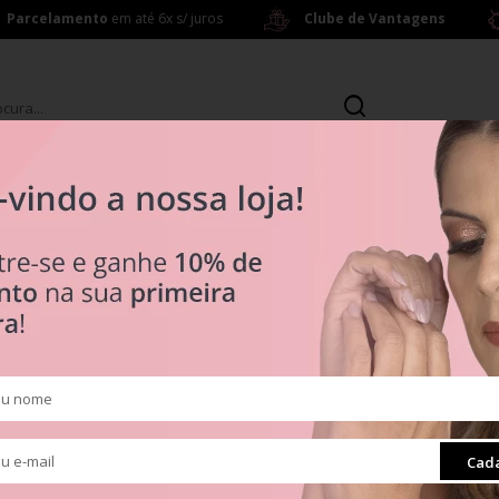
Parcelamento
em até 6x s/ juros
Clube de Vantagens
s
Brincos
ras a partir de R$ 199,00
R$ 0
Tipos
Clipes
Muranos
Pingentes
ra
Radiante
Cada
Separadores