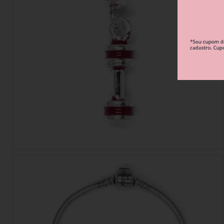
Berloque Esportes e Hobbies
Berloque Viagem
Berloque Família 
Berloque Verão
Berloque Flores e Natureza