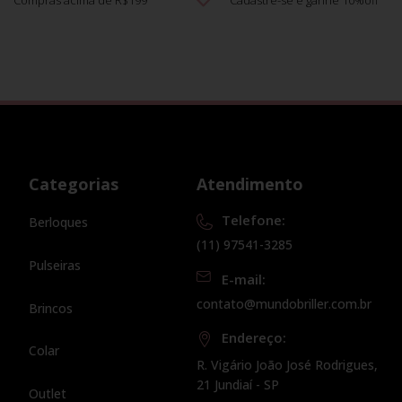
Compras acima de R$199
Cadastre-se e ganhe 10%off
Categorias
Atendimento
Telefone:
Berloques
(11) 97541-3285
Pulseiras
E-mail:
contato@mundobriller.com.br
Brincos
Endereço:
Colar
R. Vigário João José Rodrigues,
21 Jundiaí - SP
Outlet