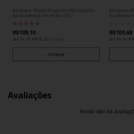
Berloque Charm Pingente Não Desista
Berloque C
da Academia em Prata 925
Academia e
R$109,10
R$103,68
até
7
x
de
R$16,37
c/ juros
até
6
x
de
R$
Comprar
Avaliações
Ainda não há avaliaç