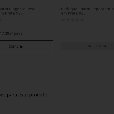
harm Pingente Peso
Berloque Charm Separador 
m Prata 925
em Prata 925
17,28
s/ juros
Comprar
INDISPONÍVEL
ões para este produto.