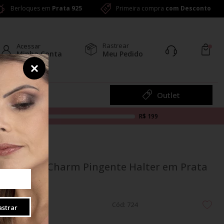
Berloques em
Prata 925
Primeira compra
com Desconto
Rastrear
Acessar
Minha Conta
Meu Pedido
Colar
Outlet
R$ 199
Berloque Charm Pingente Halter em Prata
925
Cód: 724
strar