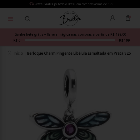
Frete Grátis
p/ todo o Brasil em compras acima de 199
Ganhe frete grátis + flanela mágica nas compras a partir de R$ 199,00
R$ 0
R$ 199
Início
|
Berloque Charm Pingente Libélula Esmaltada em Prata 925