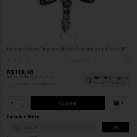
Berloque Charm Pingente Libélula Esmaltada em Prata 925
Cód: 1615
R$118,40
até
7
x
de
R$ 17,76
c/ juros
Clube de Vantagens
Ganhe 118 pontos
Formas de pagamento
+
Comprar
Calcule o Frete
Ok