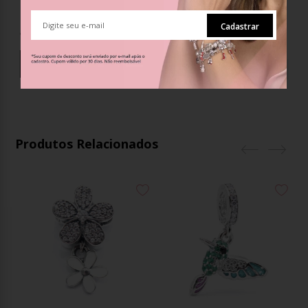
R$118,66
Cadastrar
até
7
x
de
R$17,80
c/ juros
Comprar
INDISPONÍVEL
Produtos Relacionados