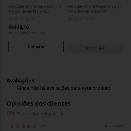
a-
Berloque Charm Separador Flor
Berloque Charm Pingente Beija-
Be
Margarida em Prata 925
flor Brilho em Prata 925
fl
R$148,16
até
9
x
de
R$17,29
c/ juros
Comprar
INDISPONÍVEL
Avaliações
Ainda não há avaliações para este produto.
Opiniões dos clientes
0
%
Recomendam este produto
0%
0 avaliações