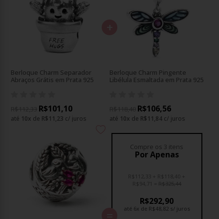
+
Berloque Charm Separador
Berloque Charm Pingente
Abraços Grátis em Prata 925
Libélula Esmaltada em Prata 925
R$101,10
R$106,56
R$112,33
R$118,40
até
10
x
de
R$11,23
c/ juros
até
10
x
de
R$11,84
c/ juros
Compre os 3 itens
Por Apenas
R$112,33
R$118,40
R$94,71
R$325,44
R$292,90
até
6x
de
R$48,82
s/ juros
=