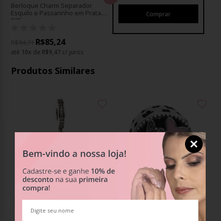
Berloque Charm Separador
Esquilo e Passarinho em Prata
925
R$85,24
R$94,71
até
10
x
de
R$9,47
c/ juros
Produtos Similares
Berloque Charm Pingente
Berloque Charm Separador
Libélula em Prata 925
Jardim Libélula em Prata 925