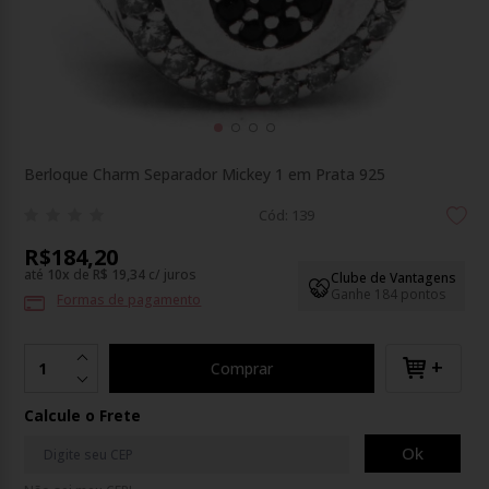
Berloque Charm Separador Mickey 1 em Prata 925
Cód: 139
R$184,20
até
10
x
de
R$ 19,34
c/ juros
Clube de Vantagens
Ganhe 184 pontos
Formas de pagamento
+
Comprar
Calcule o Frete
Ok