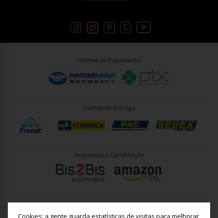
Formas de Pagamento
Formas de Entrega
Segurança e Certificação
Briller Importacao LTDA - CNPJ: 33.090.578/0001-35 | Rua Vigário
João José Rodrigues 21, Jundiaí - SP - CEP: 13201-001
Cookies: a gente guarda estatísticas de visitas para melhorar