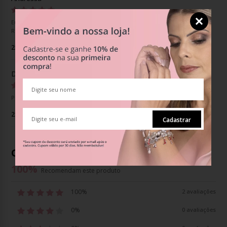
Eu simplesmente AMEI! O berloque, a embalagem, o carinho!
Recomendo de olhos fechados
25 jun 2024
Danielle
Pingente lindo, qualidade excelente!
25 mar 2024
Cadastrar
Opiniões dos clientes
100
%
Recomendam este produto
100%
2 avaliações
0%
0 avaliações