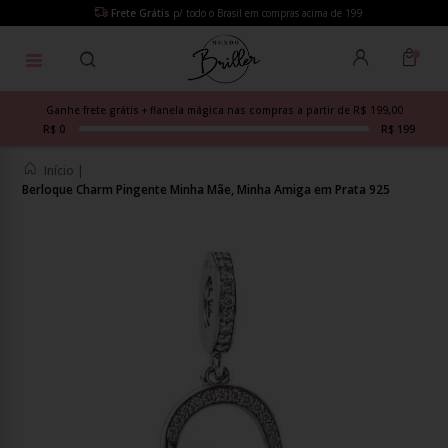
Frete Grátis
p/ todo o Brasil em compras acima de 199
Ganhe frete grátis + flanela mágica nas compras a partir de R$ 199,00
R$ 0
R$ 199
Início
|
Berloque Charm Pingente Minha Mãe, Minha Amiga em Prata 925