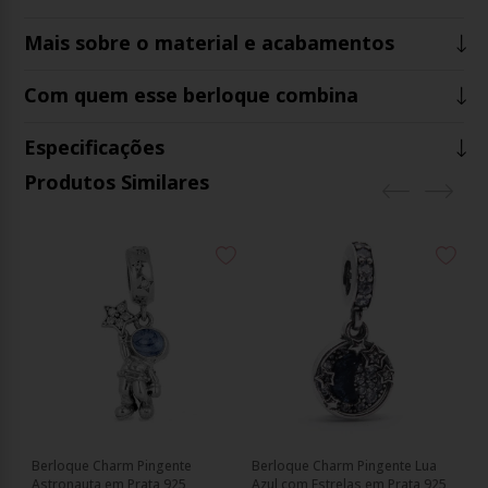
Mais sobre o material e acabamentos
Com quem esse berloque combina
Especificações
Produtos Similares
Berloque Charm Pingente
Berloque Charm Pingente Lua
Be
Astronauta em Prata 925
Azul com Estrelas em Prata 925
Es