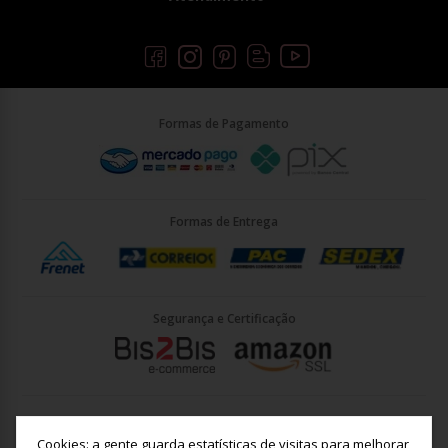
Formas de Pagamento
Formas de Entrega
Segurança e Certificação
Briller Importacao LTDA - CNPJ: 33.090.578/0001-35 | Rua Vigário
João José Rodrigues 21, Jundiaí - SP - CEP: 13201-001
Cookies: a gente guarda estatísticas de visitas para melhorar