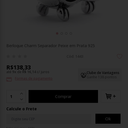
Berloque Charm Separador Peixe em Prata 925
Cód: 1443
R$138,33
até
9
x
de
R$ 16,14
c/ juros
Clube de Vantagens
Ganhe 138 pontos
Formas de pagamento
+
Comprar
Calcule o Frete
Ok