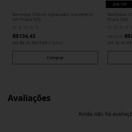
20% Off!
Berloque Charm Separador Sorveteria
Berloque C
em Prata 925
Prata 925
R$134,43
R$
R$103,38
até
8
x
de
R$17,64
c/ juros
até
5
x
de
R$
Comprar
Avaliações
Ainda não há avaliaç