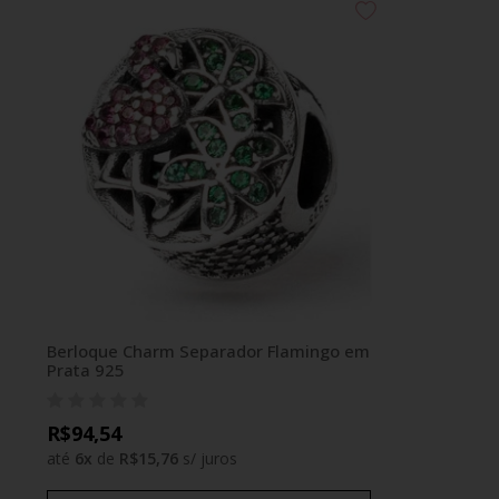
Berloque Charm Separador Flamingo em
Prata 925
R$94,54
até
6
x
de
R$15,76
s/ juros