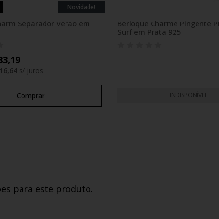
Novidade!
harm Separador Verão em
Berloque Charme Pingente P
Surf em Prata 925
83,19
16,64
s/ juros
Comprar
INDISPONÍVEL
ões para este produto.