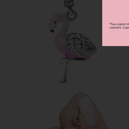
Berloque Esportes e Hobbies
Berloque Viagem
Berloque Família 
Berloque Verão
Berloque Flores e Natureza