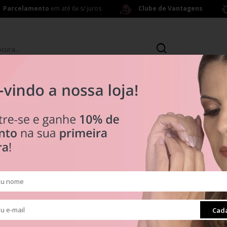
Parcelamento
em até 6x s/ juros
Clube de Vantagens
s
Brincos
ras a partir de R$ 199,00
R$ 0
Tipos
Clipes
Muranos
Pingentes
ra
Radiante
Cada
Separadores