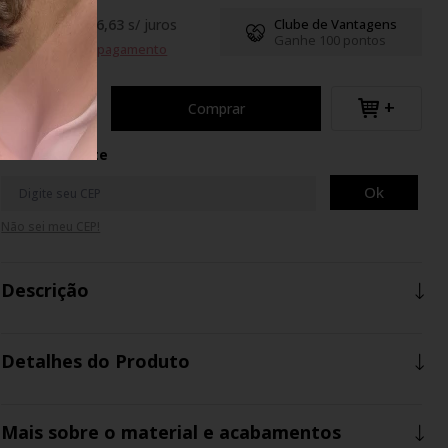
R$99,77
até
6
x
de
R$ 16,63
s/ juros
Clube de Vantagens
Ganhe 100 pontos
Formas de pagamento
+
Comprar
Calcule o Frete
Ok
Não sei meu CEP!
Descrição
Detalhes do Produto
Mais sobre o material e acabamentos