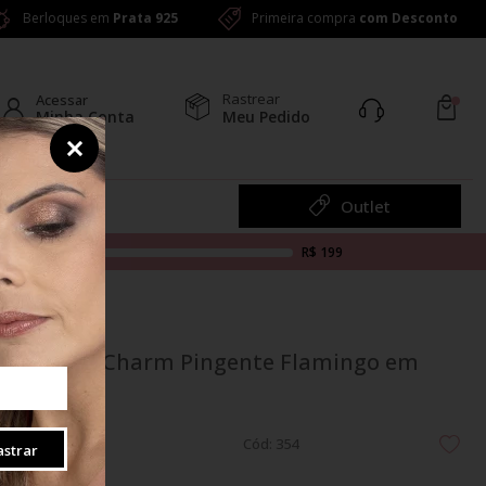
Berloques em
Prata 925
Primeira compra
com Desconto
Rastrear
Acessar
Minha Conta
Meu Pedido
Colar
Outlet
R$ 199
Berloque Charm Pingente Flamingo em
Prata 925
Cód: 354
strar