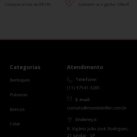
Compras acima de R$199
Cadastre-se e ganhe 10%off
Categorias
Atendimento
Telefone:
Berloques
(11) 97541-3285
Pulseiras
E-mail:
contato@mundobriller.com.br
Brincos
Endereço:
Colar
R. Vigário João José Rodrigues,
21 Jundiaí - SP