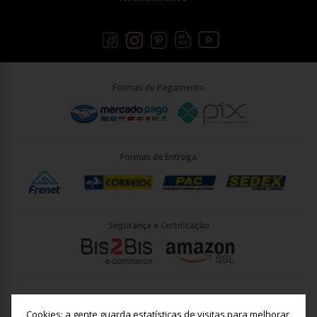
Formas de Pagamento
Formas de Entrega
Segurança e Certificação
Briller Importacao LTDA - CNPJ: 33.090.578/0001-35 | Rua Vigário
João José Rodrigues 21, Jundiaí - SP - CEP: 13201-001
Cookies: a gente guarda estatísticas de visitas para melhorar