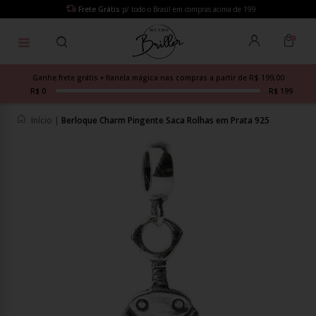
Frete Grátis
p/ todo o Brasil em compras acima de 199
Ganhe frete grátis + flanela mágica nas compras a partir de R$ 199,00
R$ 0
R$ 199
Início
|
Berloque Charm Pingente Saca Rolhas em Prata 925