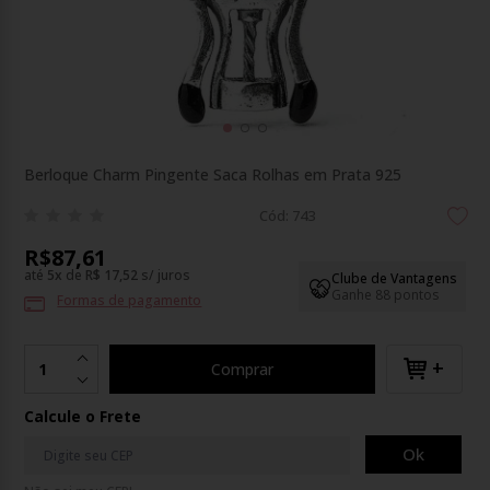
Berloque Charm Pingente Saca Rolhas em Prata 925
Cód: 743
R$87,61
até
5
x
de
R$ 17,52
s/ juros
Clube de Vantagens
Ganhe 88 pontos
Formas de pagamento
+
Comprar
Calcule o Frete
Ok