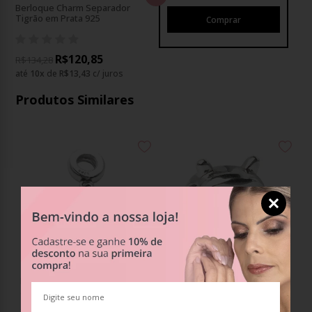
Berloque Charm Separador
Tigrão em Prata 925
R$120,85
R$134,28
até
10
x
de
R$13,43
c/ juros
Produtos Similares
Berloque Charm Pingente Leitão
Berloque Charm Separador
em Prata 925
Ursinho Pooh em Prata 925