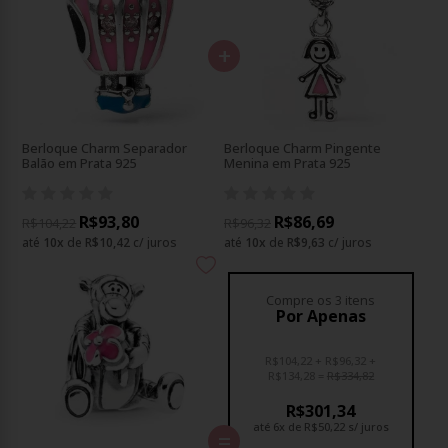
+
Berloque Charm Separador
Berloque Charm Pingente
Balão em Prata 925
Menina em Prata 925
R$93,80
R$86,69
R$104,22
R$96,32
até
10
x
de
R$10,42
c/ juros
até
10
x
de
R$9,63
c/ juros
Compre os 3 itens
Por Apenas
R$104,22
R$96,32
R$134,28
R$334,82
R$301,34
até
6x
de
R$50,22
s/ juros
=