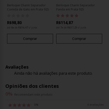
Berloque Charm Separador
Berloque Charm Separador
Be
Comida de Gato em Prata 925
Panda em Prata 925
Ze
R$98,80
R$114,87
até
6
x
de
R$16,47
s/ juros
até
7
x
de
R$17,23
c/ juros
Comprar
Comprar
Avaliações
Ainda não há avaliações para este produto.
Opiniões dos clientes
0
%
Recomendam este produto
0%
0 avaliações