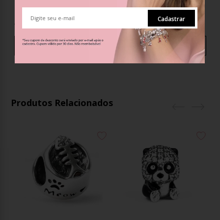
R$89,98
R$65,35
Cadastrar
até
5
x
de
R$18,00
s/ juros
até
4
x
de
R$16,34
s/ juros
Comprar
Comprar
Produtos Relacionados