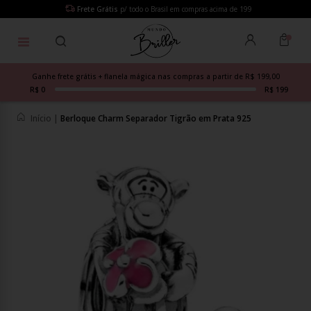
Frete Grátis
p/ todo o Brasil em compras acima de 199
Ganhe frete grátis + flanela mágica nas compras a partir de R$ 199,00
R$ 0
R$ 199
Início
|
Berloque Charm Separador Tigrão em Prata 925