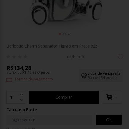
Berloque Charm Separador Tigrão em Prata 925
Cód: 1079
R$134,28
até
8
x
de
R$ 17,62
c/ juros
Clube de Vantagens
Ganhe 134 pontos
Formas de pagamento
+
Comprar
Calcule o Frete
Ok