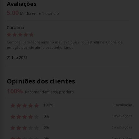
Avaliações
5.00
Média entre 1 opinião
Carollina
Comprei para representar o meu avó que virou estrelinha. Chorei de
emoção quando abri o pacotinho. Lindo!
21 feb 2025
Opiniões dos clientes
100
%
Recomendam este produto
100%
1 avaliação
0%
0 avaliações
0%
0 avaliações
0%
0 avaliações