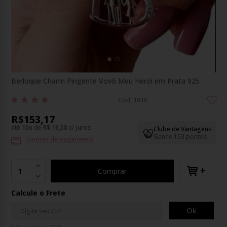
Berloque Charm Pingente Vovô Meu Herói em Prata 925
Cód: 1816
R$153,17
até
10
x
de
R$ 16,08
c/ juros
Clube de Vantagens
Ganhe 153 pontos
Formas de pagamento
+
Comprar
Calcule o Frete
Ok