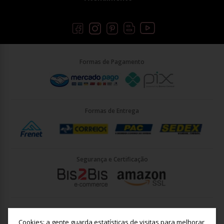
Formas de Pagamento
Formas de Entrega
Segurança e Certificação
Briller Importacao LTDA - CNPJ: 33.090.578/0001-35 | Rua Vigário
João José Rodrigues 21, Jundiaí - SP - CEP: 13201-001
Cookies: a gente guarda estatísticas de visitas para melhorar