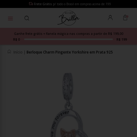
Frete Grátis
p/ todo o Brasil em compras acima de 199
Ganhe frete grátis + flanela mágica nas compras a partir de R$ 199,00
R$ 0
R$ 199
Início
|
Berloque Charm Pingente Yorkshire em Prata 925