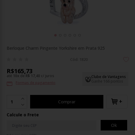
Berloque Charm Pingente Yorkshire em Prata 925
Cód: 1820
R$165,73
até
10
x
de
R$ 17,40
c/ juros
Clube de Vantagens
Ganhe 166 pontos
Formas de pagamento
+
Comprar
Calcule o Frete
Ok