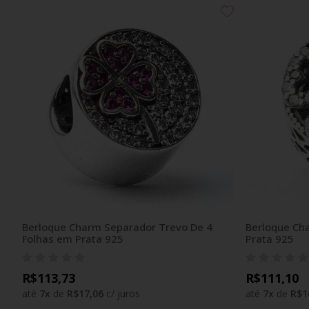
Berloque Charm Separador Trevo De 4
Berloque Ch
Folhas em Prata 925
Prata 925
R$113,73
R$111,10
até
7
x
de
R$17,06
c/ juros
até
7
x
de
R$1