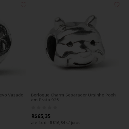
revo Vazado
Berloque Charm Separador Ursinho Pooh
em Prata 925
R$65,35
até
4
x
de
R$16,34
s/ juros