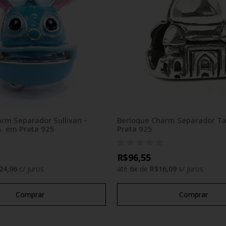
rm Separador Sullivan -
Berloque Charm Separador Ta
A. em Prata 925
Prata 925
R$96,55
24,96
c/ juros
até
6
x
de
R$16,09
s/ juros
Comprar
Comprar