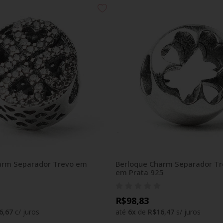
arm Separador Trevo em
Berloque Charm Separador T
em Prata 925
R$98,83
6,67
c/ juros
até
6
x
de
R$16,47
s/ juros