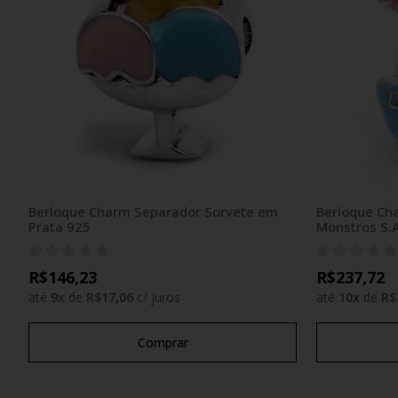
Berloque Charm Separador Sorvete em
Berloque Cha
Prata 925
Monstros S.
R$146,23
R$237,72
até
9
x
de
R$17,06
c/ juros
até
10
x
de
R$
Comprar