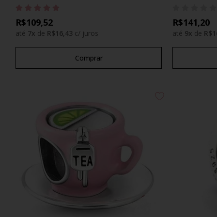
R$109,52
R$141,20
até
7
x
de
R$16,43
c/ juros
até
9
x
de
R$1
Comprar