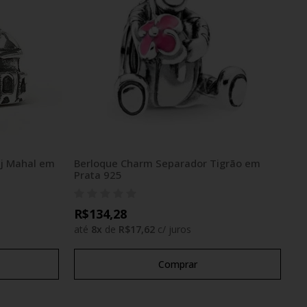
j Mahal em
Berloque Charm Separador Tigrão em
Prata 925
R$134,28
até
8
x
de
R$17,62
c/ juros
Comprar