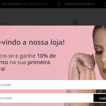
Parcelamento
em até 6x s/ juros
Clube de Vantagens
s
Brincos
ras a partir de R$ 199,00
R$ 0
Tipos
Clipes
Muranos
Pingentes
ra
Radiante
Cada
Separadores