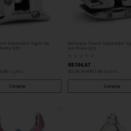
arm Separador Signo de
Berloque Charm Separador Sig
Prata 925
em Prata 925
R$104,67
5,96
c/ juros
até
6
x
de
R$17,45
s/ juros
Comprar
Comprar