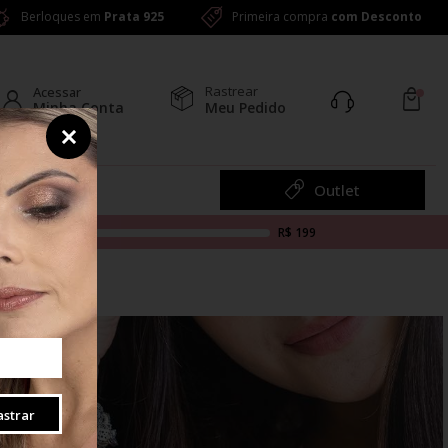
Berloques em
Prata 925
Primeira compra
com Desconto
Rastrear
Acessar
Minha Conta
Meu Pedido
Colar
Outlet
R$ 199
strar