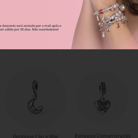
Correntes De Segurança
Qual será sua escolha hoje?
Berloque Comemoração
Berloque Céu e Mar