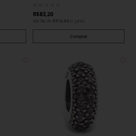
R$83,20
até
5
x
de
R$16,64
s/ juros
Comprar