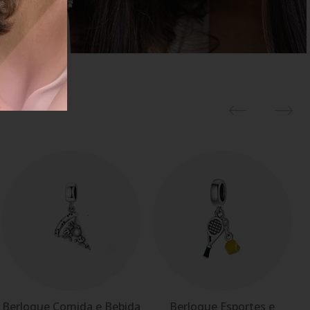
Berloque Comida e Bebida
Berloque Esportes e