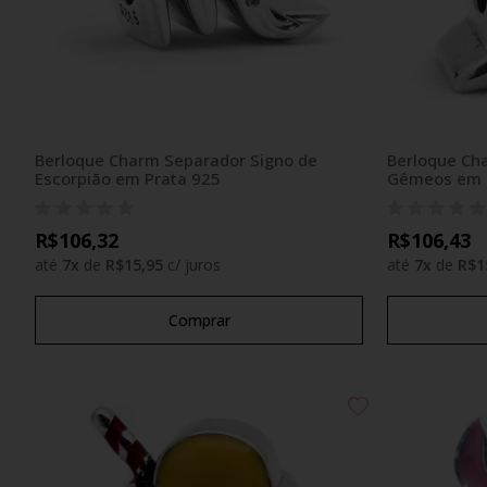
Berloque Charm Separador Signo de
Berloque Ch
Escorpião em Prata 925
Gêmeos em 
R$106,32
R$106,43
até
7
x
de
R$15,95
c/ juros
até
7
x
de
R$1
Comprar