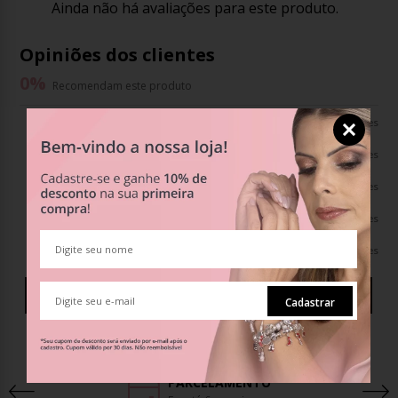
Ainda não há avaliações para este produto.
Opiniões dos clientes
0
%
Recomendam este produto
0%
0 avaliações
0%
0 avaliações
0%
0 avaliações
0%
0 avaliações
0%
0 avaliações
Avaliar o Produto
Cadastrar
PARCELAMENTO