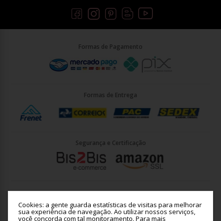
Formas de Pagamento
Formas de Entrega
Segurança e Certificação
Briller Importacao LTDA - CNPJ: 33.090.578/0001-35 | Rua Vigário
João José Rodrigues 21, Jundiaí - SP - CEP: 13201-001
Cookies: a gente guarda estatísticas de visitas para melhorar
sua experiência de navegação. Ao utilizar nossos serviços,
você concorda com tal monitoramento.
Para mais