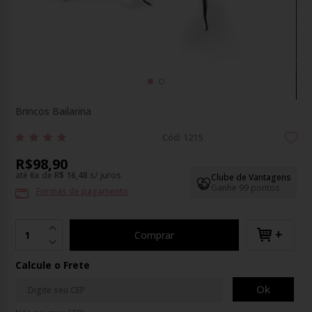
Brincos Bailarina
Cód: 1215
R$98,90
até
6
x
de
R$ 16,48
s/ juros
Clube de Vantagens
Ganhe 99 pontos
Formas de pagamento
+
Comprar
Calcule o Frete
Ok