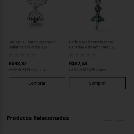
Berloque Charm Separador
Berloque Charm Pingente
Be
25
Bailarina em Prata 925
Bailarina Azul em Prata 925
Sa
R$98,82
R$82,48
R
até
6
x
de
R$16,47
s/ juros
até
5
x
de
R$16,50
s/ juros
at
Comprar
Comprar
Produtos Relacionados