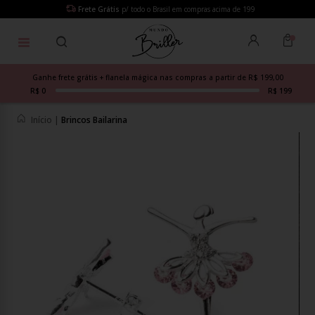
Frete Grátis
p/ todo o Brasil em compras acima de 199
Ganhe frete grátis + flanela mágica nas compras a partir de R$ 199,00
R$ 0
R$ 199
Início
|
Brincos Bailarina