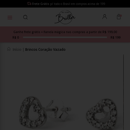
Frete Grátis
p/ todo o Brasil em compras acima de 199
Ganhe frete grátis + flanela mágica nas compras a partir de R$ 199,00
R$ 0
R$ 199
Início
|
Brincos Coração Vazado