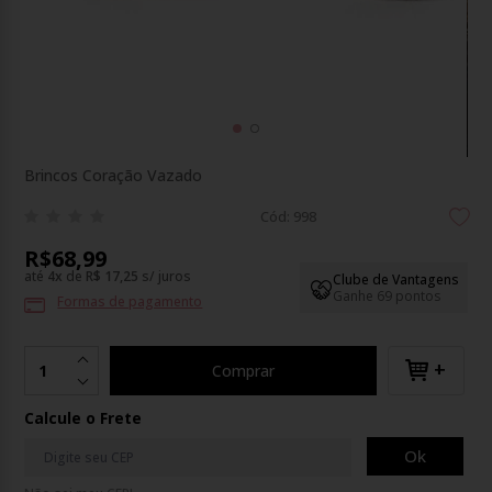
Brincos Coração Vazado
Cód: 998
R$68,99
até
4
x
de
R$ 17,25
s/ juros
Clube de Vantagens
Ganhe 69 pontos
Formas de pagamento
+
Comprar
Calcule o Frete
Ok