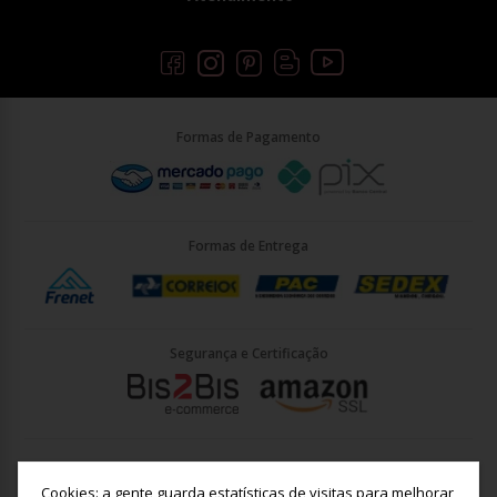
Formas de Pagamento
Formas de Entrega
Segurança e Certificação
Briller Importacao LTDA - CNPJ: 33.090.578/0001-35 | Rua Vigário
João José Rodrigues 21, Jundiaí - SP - CEP: 13201-001
Cookies: a gente guarda estatísticas de visitas para melhorar