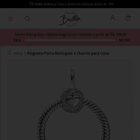
Frete Grátis
p/ todo o Brasil em compras acima de 199
Ganhe frete grátis + flanela mágica nas compras a partir de R$ 199,00
R$ 0
R$ 199
Início
|
Pingente Porta Berloques e Charms para Colar