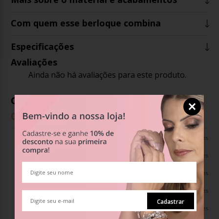
Com quem esse berloque combina
Especificações
Avaliações
Ainda não há avaliações para este produto.
Opiniões dos clientes
0
%
Recomendam este produto
0%
0 avaliações
0%
0 avaliações
0%
0 avaliações
0%
0 avaliações
Cadastrar
0%
0 avaliações