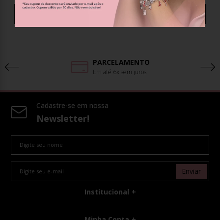
Avaliar o Produto
PARCELAMENTO
Em até 6x sem juros
Cadastre-se em nossa
Newsletter!
Enviar
Institucional
Minha Conta