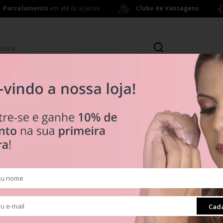
Parcelamento
em até 6x s/ juros
Clube de Vantagens
s
Brincos
ras a partir de R$ 199,00
R$ 0
Tipos
Clipes
Muranos
Pingentes
ra
Radiante
Cada
Separadores