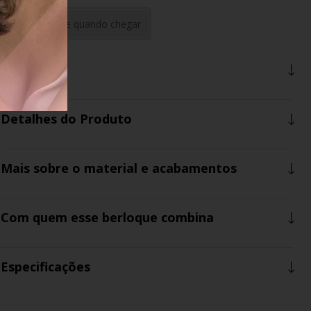
Avise-me quando chegar
Descrição
Detalhes do Produto
Mais sobre o material e acabamentos
Com quem esse berloque combina
Especificações