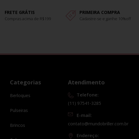
FRETE GRÁTIS
PRIMEIRA COMPRA
Compras acima de R$199
Cadastre-se e ganhe 10%off
Categorias
Atendimento
Telefone:
Berloques
(11) 97541-3285
Pulseiras
E-mail:
contato@mundobriller.com.br
Brincos
Endereço: