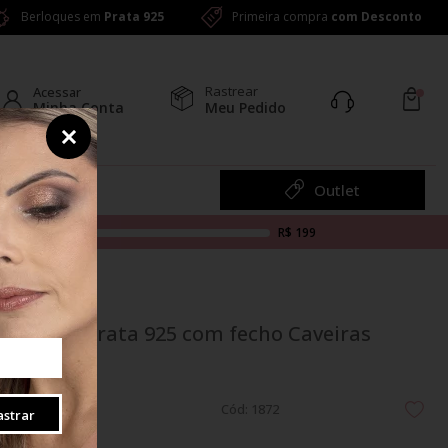
Berloques em
Prata 925
Primeira compra
com Desconto
Rastrear
Acessar
Minha Conta
Meu Pedido
Colar
Outlet
R$ 199
Pulseira Prata 925 com fecho Caveiras
19cm
Cód: 1872
strar