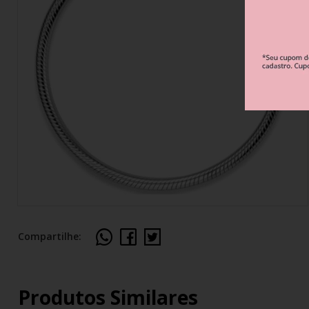
Berloque Esportes e Hobbies
Berloque Viagem
Berloque Família 
Berloque Verão
Berloque Flores e Natureza
Compartilhe:
Produtos Similares