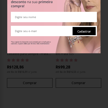
Cadastrar
Berloque Charm Pingente Casal
Berloque Charm Pingente Casal
Casados para Sempre - Prata
em Prata 925
925
R$128,86
R$99,28
até
8
x
de
R$16,91
c/ juros
até
6
x
de
R$16,55
s/ juros
Comprar
Comprar