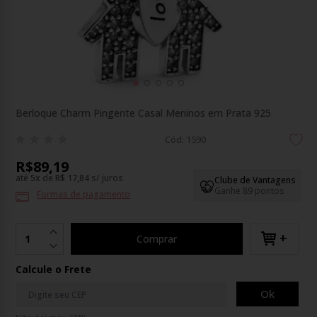
Berloque Charm Pingente Casal Meninos em Prata 925
Cód: 1590
R$89,19
até
5
x
de
R$ 17,84
s/ juros
Clube de Vantagens
Ganhe 89 pontos
Formas de pagamento
+
Comprar
Calcule o Frete
Ok