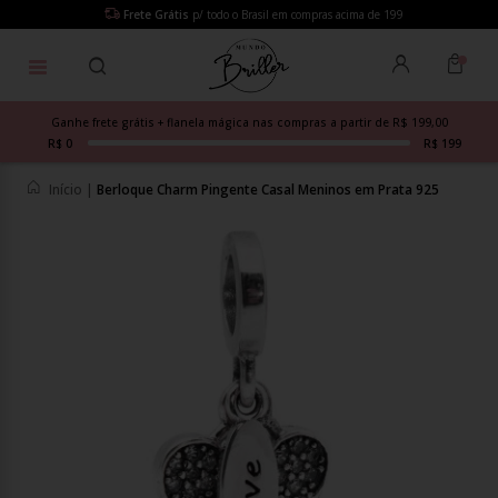
Frete Grátis
p/ todo o Brasil em compras acima de 199
Ganhe frete grátis + flanela mágica nas compras a partir de R$ 199,00
R$ 0
R$ 199
Início
|
Berloque Charm Pingente Casal Meninos em Prata 925