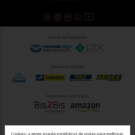
Formas de Pagamento
Formas de Entrega
Segurança e Certificação
Briller Importacao LTDA - CNPJ: 33.090.578/0001-35 | Rua Vigário
João José Rodrigues 21, Jundiaí - SP - CEP: 13201-001
Cookies: a gente guarda estatísticas de visitas para melhorar