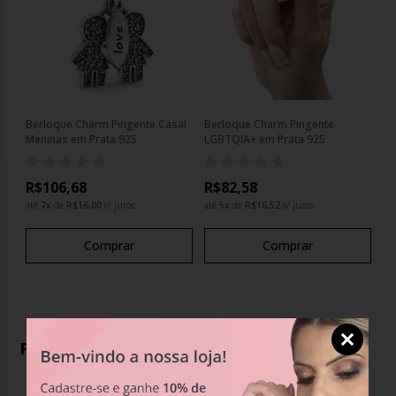
Berloque Charm Pingente Casal
Berloque Charm Pingente
Meninas em Prata 925
LGBTQIA+ em Prata 925
R$106,68
R$82,58
até
7
x
de
R$16,00
c/ juros
até
5
x
de
R$16,52
s/ juros
Comprar
Comprar
Produtos Relacionados