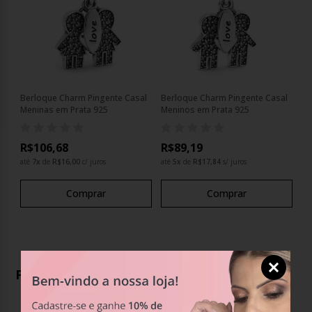
Berloque Charm Pingente Casal
Berloque Charm Pingente Casal
Meninas em Prata 925
Meninos em Prata 925
R$106,68
R$89,19
até
7
x
de
R$16,00
c/ juros
até
5
x
de
R$17,84
s/ juros
Comprar
Comprar
Produtos Relacionados