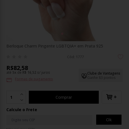
Berloque Charm Pingente LGBTQIA+ em Prata 925
Cód: 1777
R$82,58
até
5
x
de
R$ 16,52
s/ juros
Clube de Vantagens
Ganhe 83 pontos
Formas de pagamento
+
Comprar
Calcule o Frete
Ok