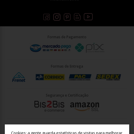
Formas de Pagamento
Formas de Entrega
Segurança e Certificação
Briller Importacao LTDA - CNPJ: 33.090.578/0001-35 | Rua Vigário
João José Rodrigues 21, Jundiaí - SP - CEP: 13201-001
Cookies: a gente guarda estatísticas de visitas para melhorar