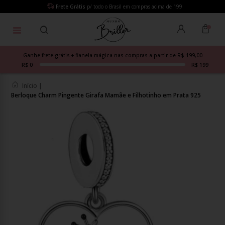
Frete Grátis
p/ todo o Brasil em compras acima de 199
Ganhe frete grátis + flanela mágica nas compras a partir de R$ 199,00
R$ 0
R$ 199
Início
|
Berloque Charm Pingente Girafa Mamãe e Filhotinho em Prata 925