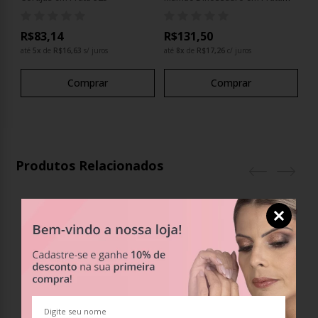
925
R$83,14
R$131,50
até
5
x
de
R$16,63
s/ juros
até
8
x
de
R$17,26
c/ juros
Comprar
Comprar
Produtos Relacionados