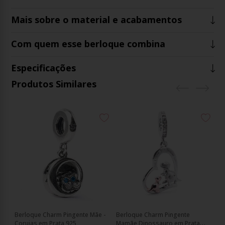
Mais sobre o material e acabamentos
Com quem esse berloque combina
Especificações
Produtos Similares
Berloque Charm Pingente Mãe -
Berloque Charm Pingente
Berloqu
Corujas em Prata 925
Mamãe Dinossauro em Prata
Fi