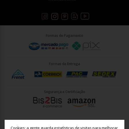
Formas de Pagamento
Formas de Entrega
Segurança e Certificação
Briller Importacao LTDA - CNPJ: 33.090.578/0001-35 | Rua Vigário
João José Rodrigues 21, Jundiaí - SP - CEP: 13201-001
Cookies: a gente guarda estatísticas de visitas para melhorar