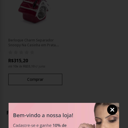
Berloque Charm Separador
Snoopy Na Casinha em Prata
925
R$315,20
até
10
x
de
R$33,10
c/ juros
Comprar
Produtos Relacionados