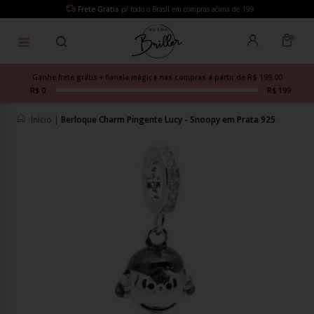
Frete Grátis
p/ todo o Brasil em compras acima de 199
Ganhe frete grátis + flanela mágica nas compras a partir de R$ 199,00
R$ 0
R$ 199
Início
|
Berloque Charm Pingente Lucy - Snoopy em Prata 925