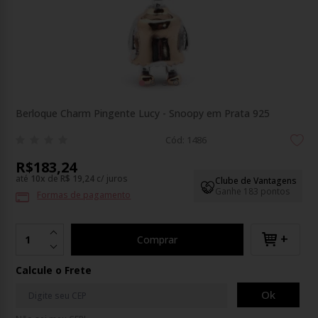
Berloque Charm Pingente Lucy - Snoopy em Prata 925
Cód: 1486
R$183,24
até
10
x
de
R$ 19,24
c/ juros
Clube de Vantagens
Ganhe 183 pontos
Formas de pagamento
+
Comprar
Calcule o Frete
Ok