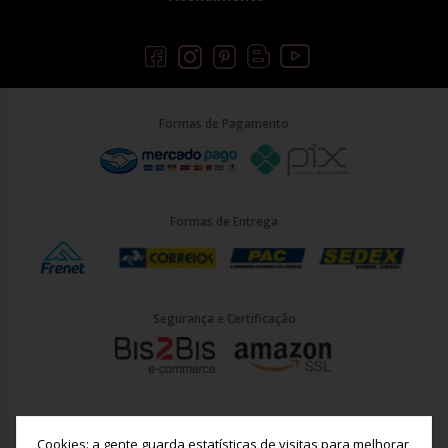
Formas de Pagamento
Formas de Entrega
Segurança e Certificação
Briller Importacao LTDA - CNPJ: 33.090.578/0001-35 | Rua Vigário
João José Rodrigues 21, Jundiaí - SP - CEP: 13201-001
Cookies: a gente guarda estatísticas de visitas para melhorar