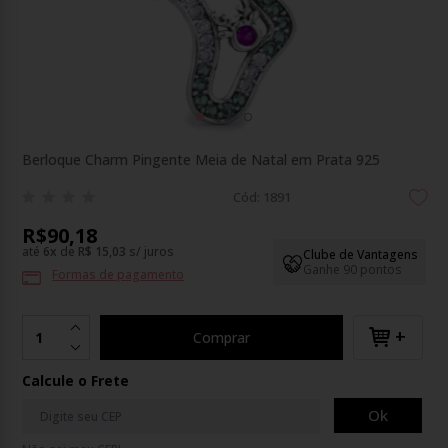
Berloque Charm Pingente Meia de Natal em Prata 925
Cód: 1891
R$90,18
até
6
x
de
R$ 15,03
s/ juros
Clube de Vantagens
Ganhe 90 pontos
Formas de pagamento
+
Comprar
Calcule o Frete
Ok