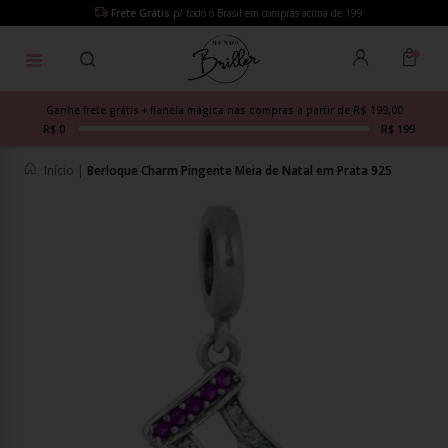
Frete Grátis
p/ todo o Brasil em compras acima de 199
Ganhe frete grátis + flanela mágica nas compras a partir de R$ 199,00
R$ 0
R$ 199
Início
|
Berloque Charm Pingente Meia de Natal em Prata 925