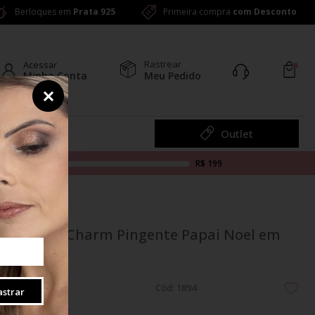
Berloques em
Prata 925
Primeira compra
com Desconto
Rastrear
Acessar
Minha Conta
Meu Pedido
Colar
Outlet
R$ 199
Berloque Charm Pingente Papai Noel em
Prata 925
Cód: 1894
strar