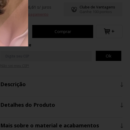
R$99,63
até
6
x
de
R$ 16,61
s/ juros
Clube de Vantagens
Ganhe 100 pontos
Formas de pagamento
+
Comprar
Calcule o Frete
Ok
Não sei meu CEP!
Descrição
Detalhes do Produto
Mais sobre o material e acabamentos