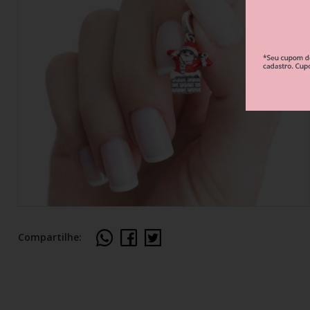
Berloque Esportes e Hobbies
Berloque Viagem
Berloque Família 
Berloque Verão
Berloque Flores e Natureza
Compartilhe: