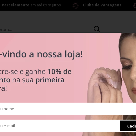
Parcelamento
em até 6x s/ juros
Clube de Vantagens
s
Brincos
ras a partir de R$ 199,00
R$ 0
Tipos
5
Clipes
Muranos
Pingentes
ra
Radiante
Cada
Separadores