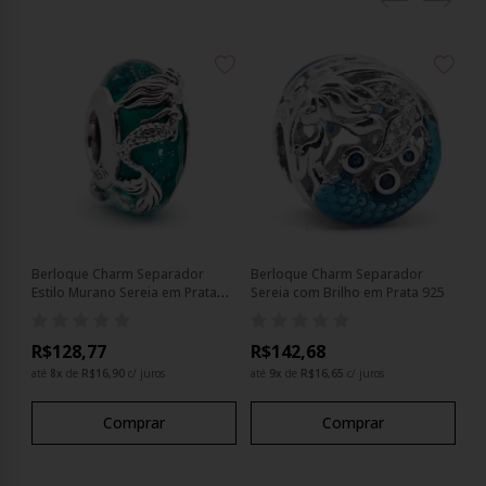
xe
Berloque Charm Separador
Berloque Charm Separador
Be
Estilo Murano Sereia em Prata
Sereia com Brilho em Prata 925
Ca
925
R$128,77
R$142,68
até
8
x
de
R$16,90
c/ juros
até
9
x
de
R$16,65
c/ juros
Comprar
Comprar