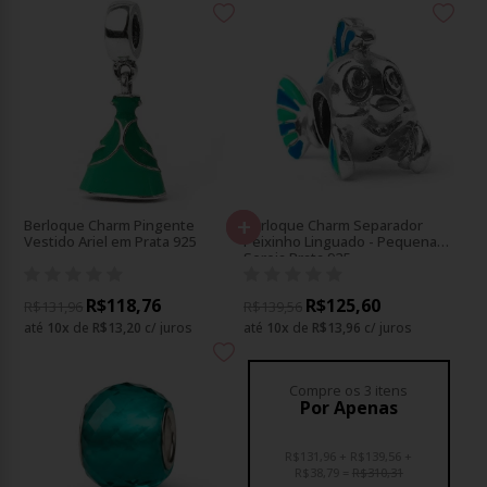
+
+
Berloque Charm Pingente
Berloque Charm Separador
Vestido Ariel em Prata 925
Peixinho Linguado - Pequena
Sereia Prata 925
R$118,76
R$125,60
R$131,96
R$139,56
até
10
x
de
R$13,20
c/ juros
até
10
x
de
R$13,96
c/ juros
Compre os 3 itens
Por Apenas
R$131,96
R$139,56
R$38,79
R$310,31