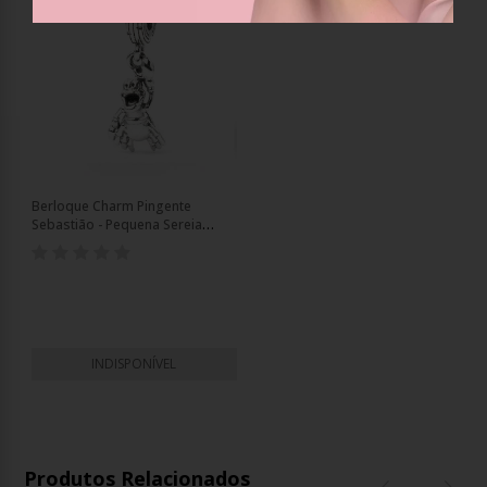
Berloque Charm Pingente
Sebastião - Pequena Sereia
Prata 925
INDISPONÍVEL
Produtos Relacionados