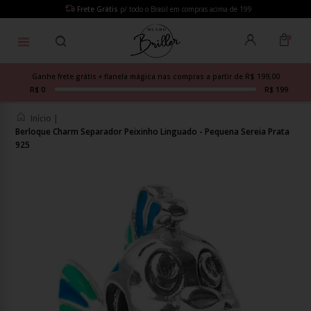
Frete Grátis
p/ todo o Brasil em compras acima de 199
Ganhe frete grátis + flanela mágica nas compras a partir de R$ 199,00
R$ 0
R$ 199
Início
|
Berloque Charm Separador Peixinho Linguado - Pequena Sereia Prata
925