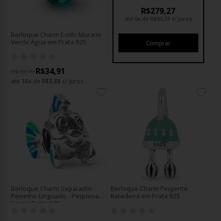
R$279,27
até
6x
de
R$46,55
s/ juros
Berloque Charm Estilo Murano
Verde Água em Prata 925
R$34,91
R$38,79
até
10
x
de
R$3,88
c/ juros
Berloque Charm Separador
Berloque Charm Pingente
Peixinho Linguado - Pequena
Batedeira em Prata 925
Sereia Prata 925