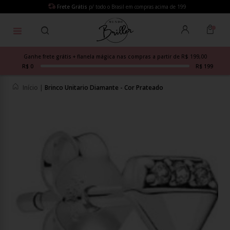
Frete Grátis
p/ todo o Brasil em compras acima de 199
Ganhe frete grátis + flanela mágica nas compras a partir de R$ 199,00
R$ 0
R$ 199
Início
|
Brinco Unitario Diamante - Cor Prateado