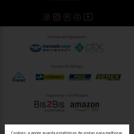
Formas de Pagamento
Formas de Entrega
Segurança e Certificação
Briller Importacao LTDA - CNPJ: 33.090.578/0001-35 | Rua Vigário
João José Rodrigues 21, Jundiaí - SP - CEP: 13201-001
Cookies: a gente guarda estatísticas de visitas para melhorar