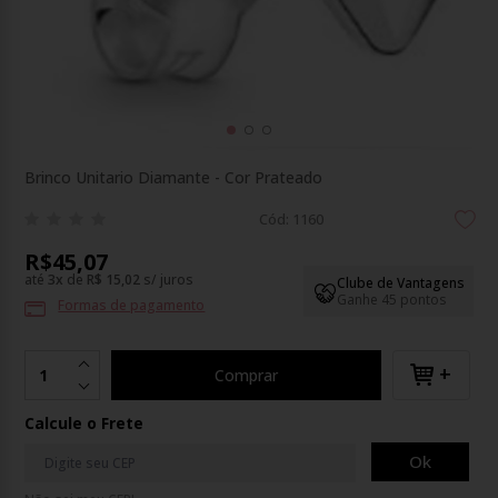
Brinco Unitario Diamante - Cor Prateado
Cód: 1160
R$45,07
até
3
x
de
R$ 15,02
s/ juros
Clube de Vantagens
Ganhe 45 pontos
Formas de pagamento
+
Comprar
Calcule o Frete
Ok