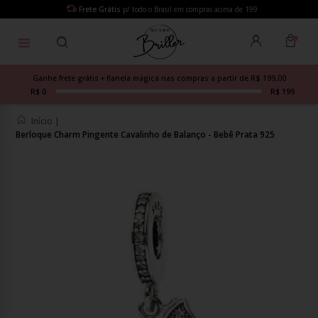
Frete Grátis
p/ todo o Brasil em compras acima de 199
Ganhe frete grátis + flanela mágica nas compras a partir de R$ 199,00
R$ 0
R$ 199
Início
|
Berloque Charm Pingente Cavalinho de Balanço - Bebê Prata 925