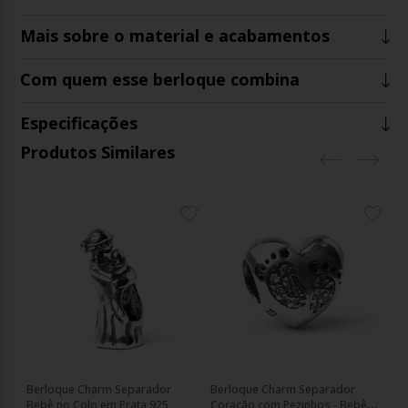
Mais sobre o material e acabamentos
Com quem esse berloque combina
Especificações
Produtos Similares
Berloque Charm Separador
Berloque Charm Separador
Be
Bebê no Colo em Prata 925
Coração com Pezinhos - Bebê
Co